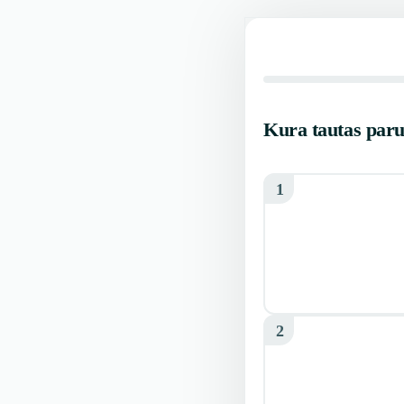
Kura tautas paru
1
2