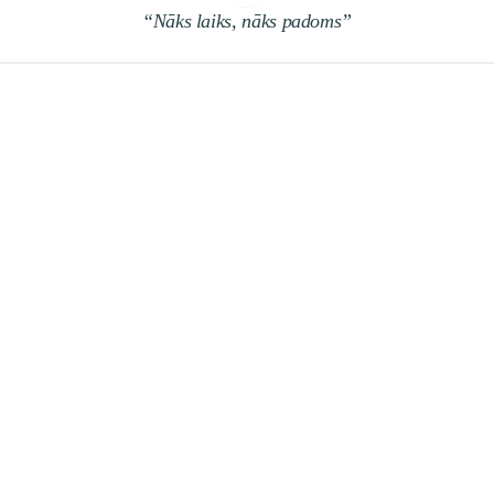
“Nāks laiks, nāks padoms”