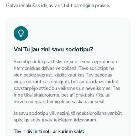
Galvā ienākušās idejas viņš tūlīt pamēģina praksē.
Vai Tu jau zini savu sociotipu?
Sociotips ir kā praktisks ceļvedis sevis izpratnē un
harmoniskas dzīves veidošanā. Tavs sociotips ne
vien palīdz saprast, kāpēc kaut kas Tev padodas
viegli un kaut kas nāk grūti, bet arī palīdz izskaidrot
savstarpējo attiecību veiksmes un neveiksmes. Tas
ir ne tikai skaidrojums, bet arī praktisks rīks, lai
dzīvotu vieglāk, laimīgāk un saskaņā ar sevi!
Ja savu sociotipu vēl nezini, tā noskaidrošana var būt
spēcīgs solis tuvāk iekšējam līdzsvaram.
Tev ir divi ērti soļi, ar kuriem sākt: