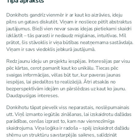
Tipa apraksts
Donkihots gandrīz vienmēr ir ar kaut ko aizrāvies, ideju
pilns un gatavs diskutēt. Viņam ir nosliece pētīt abstraktus
jautājumus. Bieži vien nevar savas idejas pietiekami skaidri
izklāstīt – tās parasti ir nedaudz miglainas, intuitīvas. Mīl
prātot, šis stāvoklis ir viņa būtības neatņemama sastāvdaļa.
Viņam ir savs viedoklis jebkurā jautājumā.
Redz jaunu ideju un projektu iespējas. Interesējas par visu
pēc kārtas, cerot pamanīt kaut ko unikālu. Tiecas pēc
svaigas informācijas, vēlas būt tur, kur paveras jaunas
iespējas, lai piedalītos to realizācijā. Ātri atsakās no
bezperspektīvām idejām un pārslēdzas uz kaut ko jaunu.
Daudzpusīgas intereses.
Donkihotu tāpat pievelk viss neparastais, noslēpumainais
utt. Viņš izmanto iegūtās zināšanas, lai izskaidrotu dažādas
parādības, cenšas izprast to, kam nav viennozīmīga
skaidrojuma. Viņa loģika ir radoša – spēj izskaidrot dažādu
shēmu un struktūru savstarpējās saiknes, salīdzināt