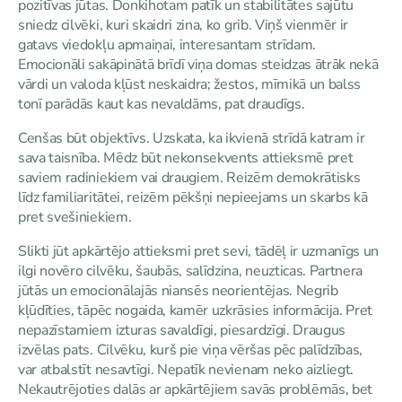
pozitīvas jūtas. Donkihotam patīk un stabilitātes sajūtu
sniedz cilvēki, kuri skaidri zina, ko grib. Viņš vienmēr ir
gatavs viedokļu apmaiņai, interesantam strīdam.
Emocionāli sakāpinātā brīdī viņa domas steidzas ātrāk nekā
vārdi un valoda kļūst neskaidra; žestos, mīmikā un balss
tonī parādās kaut kas nevaldāms, pat draudīgs.
Cenšas būt objektīvs. Uzskata, ka ikvienā strīdā katram ir
sava taisnība. Mēdz būt nekonsekvents attieksmē pret
saviem radiniekiem vai draugiem. Reizēm demokrātisks
līdz familiaritātei, reizēm pēkšņi nepieejams un skarbs kā
pret svešiniekiem.
Slikti jūt apkārtējo attieksmi pret sevi, tādēļ ir uzmanīgs un
ilgi novēro cilvēku, šaubās, salīdzina, neuzticas. Partnera
jūtās un emocionālajās niansēs neorientējas. Negrib
kļūdīties, tāpēc nogaida, kamēr uzkrāsies informācija. Pret
nepazīstamiem izturas savaldīgi, piesardzīgi. Draugus
izvēlas pats. Cilvēku, kurš pie viņa vēršas pēc palīdzības,
var atbalstīt nesavtīgi. Nepatīk nevienam neko aizliegt.
Nekautrējoties dalās ar apkārtējiem savās problēmās, bet