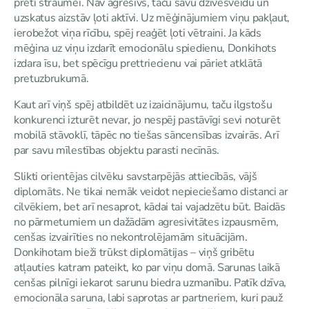
pretī straumei. Nav agresīvs, taču savu dzīvesveidu un
uzskatus aizstāv ļoti aktīvi. Uz mēģinājumiem viņu pakļaut,
ierobežot viņa rīcību, spēj reaģēt ļoti vētraini. Ja kāds
mēģina uz viņu izdarīt emocionālu spiedienu, Donkihots
izdara īsu, bet spēcīgu prettriecienu vai pāriet atklātā
pretuzbrukumā.
Kaut arī viņš spēj atbildēt uz izaicinājumu, taču ilgstošu
konkurenci izturēt nevar, jo nespēj pastāvīgi sevi noturēt
mobilā stāvoklī, tāpēc no tiešas sāncensības izvairās. Arī
par savu mīlestības objektu parasti necīnās.
Slikti orientējas cilvēku savstarpējās attiecībās, vājš
diplomāts. Ne tikai nemāk veidot nepieciešamo distanci ar
cilvēkiem, bet arī nesaprot, kādai tai vajadzētu būt. Baidās
no pārmetumiem un dažādām agresivitātes izpausmēm,
cenšas izvairīties no nekontrolējamām situācijām.
Donkihotam bieži trūkst diplomātijas – viņš gribētu
atļauties katram pateikt, ko par viņu domā. Sarunas laikā
cenšas pilnīgi iekarot sarunu biedra uzmanību. Patīk dzīva,
emocionāla saruna, labi saprotas ar partneriem, kuri pauž