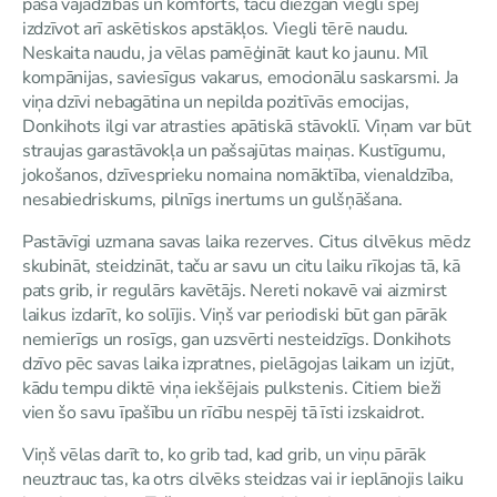
paša vajadzības un komforts, taču diezgan viegli spēj
izdzīvot arī askētiskos apstākļos. Viegli tērē naudu.
Neskaita naudu, ja vēlas pamēģināt kaut ko jaunu. Mīl
kompānijas, saviesīgus vakarus, emocionālu saskarsmi. Ja
viņa dzīvi nebagātina un nepilda pozitīvās emocijas,
Donkihots ilgi var atrasties apātiskā stāvoklī. Viņam var būt
straujas garastāvokļa un pašsajūtas maiņas. Kustīgumu,
jokošanos, dzīvesprieku nomaina nomāktība, vienaldzība,
nesabiedriskums, pilnīgs inertums un gulšņāšana.
Pastāvīgi uzmana savas laika rezerves. Citus cilvēkus mēdz
skubināt, steidzināt, taču ar savu un citu laiku rīkojas tā, kā
pats grib, ir regulārs kavētājs. Nereti nokavē vai aizmirst
laikus izdarīt, ko solījis. Viņš var periodiski būt gan pārāk
nemierīgs un rosīgs, gan uzsvērti nesteidzīgs. Donkihots
dzīvo pēc savas laika izpratnes, pielāgojas laikam un izjūt,
kādu tempu diktē viņa iekšējais pulkstenis. Citiem bieži
vien šo savu īpašību un rīcību nespēj tā īsti izskaidrot.
Viņš vēlas darīt to, ko grib tad, kad grib, un viņu pārāk
neuztrauc tas, ka otrs cilvēks steidzas vai ir ieplānojis laiku