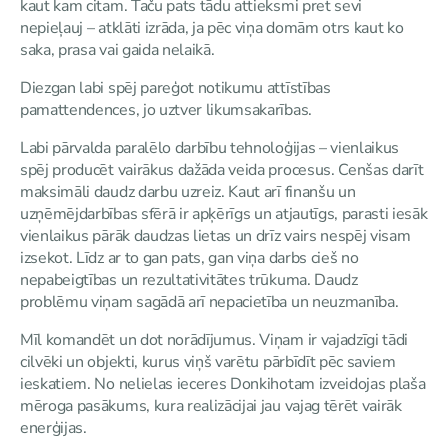
kaut kam citam. Taču pats tādu attieksmi pret sevi
nepieļauj – atklāti izrāda, ja pēc viņa domām otrs kaut ko
saka, prasa vai gaida nelaikā.
Diezgan labi spēj pareģot notikumu attīstības
pamattendences, jo uztver likumsakarības.
Labi pārvalda paralēlo darbību tehnoloģijas – vienlaikus
spēj producēt vairākus dažāda veida procesus. Cenšas darīt
maksimāli daudz darbu uzreiz. Kaut arī finanšu un
uzņēmējdarbības sfērā ir apķērīgs un atjautīgs, parasti iesāk
vienlaikus pārāk daudzas lietas un drīz vairs nespēj visam
izsekot. Līdz ar to gan pats, gan viņa darbs cieš no
nepabeigtības un rezultativitātes trūkuma. Daudz
problēmu viņam sagādā arī nepacietība un neuzmanība.
Mīl komandēt un dot norādījumus. Viņam ir vajadzīgi tādi
cilvēki un objekti, kurus viņš varētu pārbīdīt pēc saviem
ieskatiem. No nelielas ieceres Donkihotam izveidojas plaša
mēroga pasākums, kura realizācijai jau vajag tērēt vairāk
enerģijas.