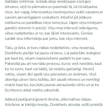
dažādas sistēmas. Ja kāda ideja neiekļaujas esošajos
ietvaros, viņš to pārmaina un pasniedz tā, lai tā iekļautos
visur, kur vajag. Interesantus novērojumus veikli sasaista ar
saviem personīgajiem uzskatiem. Intuitīvi jūt jebkura
notikuma un parādības īstos iemeslus, tāpēc viņa minējumi
gandrīz vienmēr ir precīzi. Viņu maz interesē izdevīgums,
vēlas nodarboties ar to, kas šķiet interesants. Cenšas
savākt visu informāciju par jomu, kas viņu interesē.
Taču, ja lieta, ar kuru nākas nodarboties, viņu neaizrauj,
Donkihots piešķir tai jaunu virzienu. Lai patiešām iedegtos
par kaut ko, viņam nepieciešams padarīt to par savu.
Patiesībā jau arī nav tādu procesu, kuros viņš neieliktu kaut
ko no sevis, kaut vai tādēļ, lai nebūtu garlaicīgi. Necieš
rutīnu, viņam ātri apnīk viss pierastais un zināmais. Viņš
zibenīgi uztver lietu būtību, ātri zaudē interesi un nemitīgi
meklē kaut ko, kas būtu jaunas aizraušanās vērts un ar ko
šo interesi atkal varētu uzkurināt.
Jebkurā jautājumā ģenerē drošas, alternatīvas idejas.
Aizrāvies ar kārtējo teoriju, Donkihots atrodas solīti priekšā