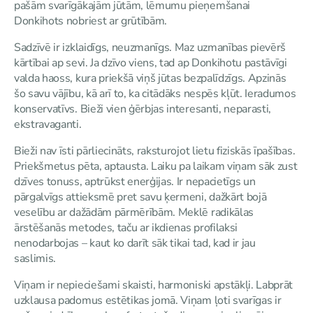
pašām svarīgākajām jūtām, lēmumu pieņemšanai
Donkihots nobriest ar grūtībām.
Sadzīvē ir izklaidīgs, neuzmanīgs. Maz uzmanības pievērš
kārtībai ap sevi. Ja dzīvo viens, tad ap Donkihotu pastāvīgi
valda haoss, kura priekšā viņš jūtas bezpalīdzīgs. Apzinās
šo savu vājību, kā arī to, ka citādāks nespēs kļūt. Ieradumos
konservatīvs. Bieži vien ģērbjas interesanti, neparasti,
ekstravaganti.
Bieži nav īsti pārliecināts, raksturojot lietu fiziskās īpašības.
Priekšmetus pēta, aptausta. Laiku pa laikam viņam sāk zust
dzīves tonuss, aptrūkst enerģijas. Ir nepacietīgs un
pārgalvīgs attieksmē pret savu ķermeni, dažkārt bojā
veselību ar dažādām pārmērībām. Meklē radikālas
ārstēšanās metodes, taču ar ikdienas profilaksi
nenodarbojas – kaut ko darīt sāk tikai tad, kad ir jau
saslimis.
Viņam ir nepieciešami skaisti, harmoniski apstākļi. Labprāt
uzklausa padomus estētikas jomā. Viņam ļoti svarīgas ir