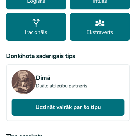
Loģisks
Intuīts
Iracionāls
Ekstraverts
Donkihota saderīgais tips
Dimā
Duālo attiecību partneris
Uzzināt vairāk par šo tipu