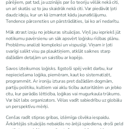
pārējiem, pat tad, ja uzzinājis par šo teoriju vēlāk nekā citi,
un arī skatās uz to jau skaidrāk nekā citi. Var piedāvāt ļoti
daudz ideju, kur un kā izmantot kādu jaunatklājumu.
Tendence pārcensties un pārstrādāties, lai ko arī nedarītu.
Māk atrast izeju no jebkuras situācijas. Viņš jau iepriekš jūt
notikumu pavērsienu un sāk apsvērt loģisku rīcības plānu.
Problēmu analizē kompleksi un vispusīgi. Viņam ir ļoti
svarīgi salikt visu pa plauktiņiem, atklāt saiknes starp
dažādām detaļām un saistību ar kopējo.
Savos izteikumos loģisks. Ilgstoši spēj veikt darbu, kur
nepieciešama loģika, piemēram, kaut ko sistematizēt,
programmēt. Ar ironiju izturas pret dažādām dogmām,
partiju politiku, kultiem vai aklu ticību autoritātēm un jebko
citu, kur parādās lētticība, loģikas vai mugurkaula trūkums.
Var būt labs organizators. Vēlas vadīt sabiedrību uz globālu
un perspektīvu mērķi.
Cenšas radīt stipras gribas, izlēmīga cilvēka iespaidu.
Ārkārtējās situācijās nebaidās no ārējā spiediena, droši peld